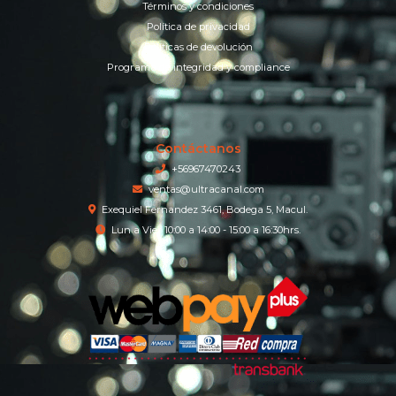
Términos y condiciones
Política de privacidad
Políticas de devolución
Programa de integridad y compliance
Contáctanos
+56967470243
ventas@ultracanal.com
Exequiel Fernandez 3461, Bodega 5, Macul.
Lun a Vier 10:00 a 14:00 - 15:00 a 16:30hrs.