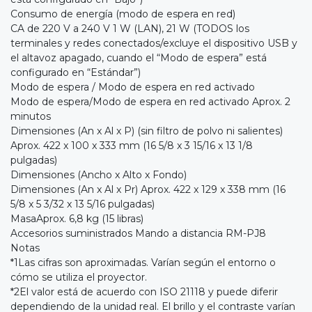
Consumo de energía (modo de espera en red)
CA de 220 V a 240 V 1 W (LAN), 21 W (TODOS los
terminales y redes conectados/excluye el dispositivo USB y
el altavoz apagado, cuando el “Modo de espera” está
configurado en “Estándar”)
Modo de espera / Modo de espera en red activado
Modo de espera/Modo de espera en red activado Aprox. 2
minutos
Dimensiones (An x Al x P) (sin filtro de polvo ni salientes)
Aprox. 422 x 100 x 333 mm (16 5/8 x 3 15/16 x 13 1/8
pulgadas)
Dimensiones (Ancho x Alto x Fondo)
Dimensiones (An x Al x Pr) Aprox. 422 x 129 x 338 mm (16
5/8 x 5 3/32 x 13 5/16 pulgadas)
MasaAprox. 6,8 kg (15 libras)
Accesorios suministrados Mando a distancia RM-PJ8
Notas
*1Las cifras son aproximadas. Varían según el entorno o
cómo se utiliza el proyector.
*2El valor está de acuerdo con ISO 21118 y puede diferir
dependiendo de la unidad real. El brillo y el contraste varían