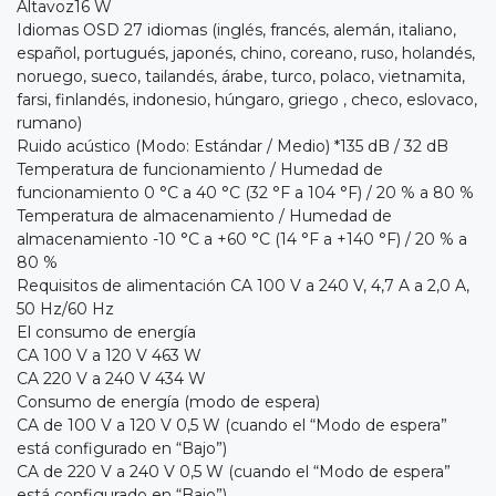
Altavoz16 W
Idiomas OSD 27 idiomas (inglés, francés, alemán, italiano,
español, portugués, japonés, chino, coreano, ruso, holandés,
noruego, sueco, tailandés, árabe, turco, polaco, vietnamita,
farsi, finlandés, indonesio, húngaro, griego , checo, eslovaco,
rumano)
Ruido acústico (Modo: Estándar / Medio) *135 dB / 32 dB
Temperatura de funcionamiento / Humedad de
funcionamiento 0 °C a 40 °C (32 °F a 104 °F) / 20 % a 80 %
Temperatura de almacenamiento / Humedad de
almacenamiento -10 °C a +60 °C (14 °F a +140 °F) / 20 % a
80 %
Requisitos de alimentación CA 100 V a 240 V, 4,7 A a 2,0 A,
50 Hz/60 Hz
El consumo de energía
CA 100 V a 120 V 463 W
CA 220 V a 240 V 434 W
Consumo de energía (modo de espera)
CA de 100 V a 120 V 0,5 W (cuando el “Modo de espera”
está configurado en “Bajo”)
CA de 220 V a 240 V 0,5 W (cuando el “Modo de espera”
está configurado en “Bajo”)