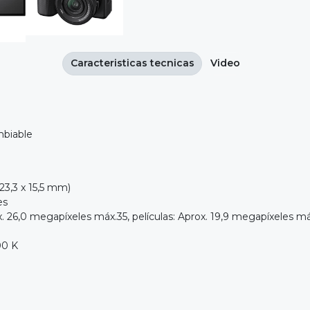
Caracteristicas tecnicas
Video
mbiable
,3 x 15,5 mm)
es
,0 megapíxeles máx.35, películas: Aprox. 19,9 megapíxeles má
0 K