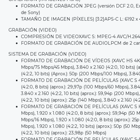
FORMATO DE GRABACIÓN JPEG (versión DCF 2.0, Exif 
de Sony)
TAMAÑO DE IMAGEN (PÍXELES) [3:2]APS-C L: 6192 x 4128
GRABACIÓN (VIDEO)
COMPRESIÓN DE VIDEOXAVC S: MPEG-4 AVC/H.264,
FORMATO DE GRABACIÓN DE AUDIOLPCM de 2 canales (4
SISTEMA DE GRABACIÓN (VIDEO)
FORMATO DE GRABACIÓN DE VÍDEOS (XAVC HS 4K)3.840 x 2.
Mbps/75 Mbps/45 Mbps), 3.840 x 2.160 (4:2:0, 10 bits) (
(4:2:2, 10 bits) (Aprox.): 50p (200 Mbps/100 Mbps), 3.840
FORMATO DE GRABACIÓN DE PELÍCULAS (XAVC S 4K)3.840 x 2
(4:2:0, 8 bits) (aprox.): 29,97p (100 Mbps/60 Mbps), 3.84
3.840 x 2.160 (4:2:2, 10 bits) (aprox.): 59,94p (200 Mbps),
(4:2:2, 10 bits) (aprox.): 25p (140 Mbps), 3.840 x 2.160 (4:
FORMATO DE GRABACIÓN DE PELÍCULAS (XAVC S HD)1.920 x
Mbps), 1.920 x 1.080 (4:2:0, 8 bits) (aprox.): 59,94p (50 
Mbps/16 Mbps), 1.920 x 1.080 (4:2:0, 8 bits) (aprox.): 25p
Mbps), 1.920 x 1.080 (4:2:2, 10 bits) (aprox.): 50p (50 Mbp
(4:2:2, 10 bits) (aprox.): 23,98p (50 Mbps)
FORMATO DE GRABACIÓN DE PELÍCULAS (XAVC S-I 4K)3840 x