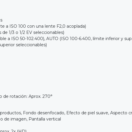
as
a ISO 100 con una lente F2,0 acoplada)
 1/3 o 1/2 EV seleccionables)
 a ISO 50-102.400), AUTO (ISO 100-6.400, límite inferior y super
superior seleccionables)
o de rotación: Aprox. 270°
ductos, Fondo desenfocado, Efecto de piel suave, Aspecto crea
lo de imagen, Pantalla vertical
rox. 2x (HD)