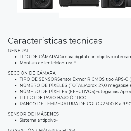
Caracteristicas tecnicas
GENERAL
TIPO DE CÁMARACámara digital con objetivo interca
Montura de lenteMontura E
SECCIÓN DE CÁMARA
TIPO DE SENSORSensor Exmor R CMOS tipo APS-C (23
NÚMERO DE PÍXELES (TOTAL)Aprox. 27,0 megapíxel
NÚMERO DE PÍXELES (EFECTIVOS)Fotografías: Aprox. 26
FILTRO DE PASO BAJO ÓPTICO-
RANGO DE TEMPERATURA DE COLOR2.500 K a 9.90
SENSOR DE IMÁGENES
Sistema antipolvo-
GRABACIÓN (IMÁGENES FIJAS)