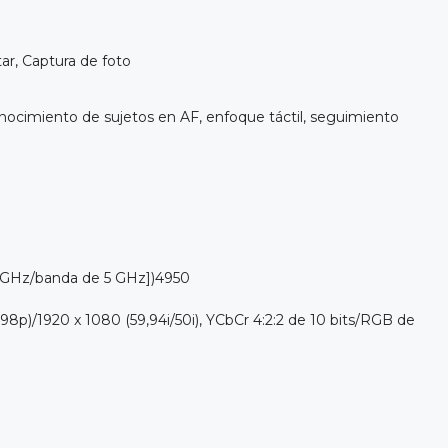
ar, Captura de foto
nocimiento de sujetos en AF, enfoque táctil, seguimiento
 GHz/banda de 5 GHz])4950
p)/1920 x 1080 (59,94i/50i), YCbCr 4:2:2 de 10 bits/RGB de