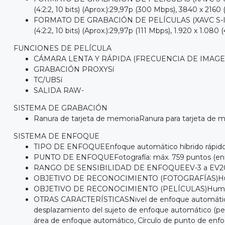
(4:2:2, 10 bits) (Aprox.):29,97p (300 Mbps), 3840 x 2160 (
FORMATO DE GRABACIÓN DE PELÍCULAS (XAVC S-I HD)1.920 x
(4:2:2, 10 bits) (Aprox.):29,97p (111 Mbps), 1.920 x 1.080 
FUNCIONES DE PELÍCULA
CÁMARA LENTA Y RÁPIDA (FRECUENCIA DE IMAGE
GRABACIÓN PROXYSí
TC/UBSí
SALIDA RAW-
SISTEMA DE GRABACIÓN
Ranura de tarjeta de memoriaRanura para tarjeta de 
SISTEMA DE ENFOQUE
TIPO DE ENFOQUEEnfoque automático híbrido rápido (
PUNTO DE ENFOQUEFotografía: máx. 759 puntos (enfoq
RANGO DE SENSIBILIDAD DE ENFOQUEEV-3 a EV20 (eq
OBJETIVO DE RECONOCIMIENTO (FOTOGRAFÍAS)Huma
OBJETIVO DE RECONOCIMIENTO (PELÍCULAS)Humano
OTRAS CARACTERÍSTICASNivel de enfoque automático pa
desplazamiento del sujeto de enfoque automático (pelí
área de enfoque automático, Círculo de punto de enfoq