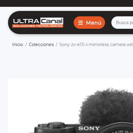
Inicio
Colecciones
Sony zv-e10 ii mirrorless camera wi