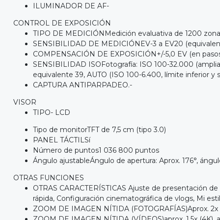
ILUMINADOR DE AF-
CONTROL DE EXPOSICIÓN
TIPO DE MEDICIÓNMedición evaluativa de 1200 zon
SENSIBILIDAD DE MEDICIÓNEV-3 a EV20 (equivalente 
COMPENSACIÓN DE EXPOSICIÓN+/-5,0 EV (en pasos de
SENSIBILIDAD ISOFotografía: ISO 100-32.000 (ampliable
equivalente 39, AUTO (ISO 100-6.400, límite inferior y 
CAPTURA ANTIPARPADEO.-
VISOR
TIPO- LCD
Tipo de monitorTFT de 7,5 cm (tipo 3.0)
PANEL TÁCTILSí
Número de puntos1 036 800 puntos
Ángulo ajustableÁngulo de apertura: Aprox. 176°, ángul
OTRAS FUNCIONES
OTRAS CARACTERÍSTICAS Ajuste de presentación de pro
rápida, Configuración cinematográfica de vlogs, Mi esti
ZOOM DE IMAGEN NÍTIDA (FOTOGRAFÍAS)Aprox. 2x
ZOOM DE IMAGEN NÍTIDA (VÍDEOS)aprox. 1,5x (4K), ap