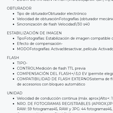
OBTURADOR
Tipo de obturadorObturador electrónico
Velocidad de obturaciónFotografías (obturador mecánico)
Sincronización de flash Velocidad1/30 s40
ESTABILIZACIÓN DE IMAGEN
TipoFotografías: Estabilización de imagen compatible c
Efecto de compensación-
MODOFotografías: Activar/desactivar, película: Activad
FLASH
TIPO-
CONTROLMedición de flash TTL previa
COMPENSACIÓN DEL FLASH+/-3,0 EV (permite elegir en
COMPATIBILIDAD DE FLASH EXTERNOSistema de flash So
de accesorios con bloqueo automático
UNIDAD
Velocidad de conducción continua (máx. aprox.)Alto+: 1
NRO. DE FOTOGRAMAS REGISTRABLES (APROX.)JPEG extr
RAW: 59 fotogramas45, RAW y JPG: 44 fotogramas46, 