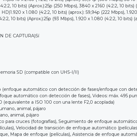
4:2:2, 10 bits) (Aprox.):25p (250 Mbps), 3840 x 2160 (4:2:2, 10 bits)
 1.080 (4:2:2, 10 bits) (aprox.): 59,94p (222 Mbps), 1.920 x 1.0
(4:2:2, 10 bits) (Aprox.):25p (93 Mbps), 1.920 x 1.080 (4:2:2, 10 bits)
N DE CAPTURA)Sí
memoria SD (compatible con UHS-I/II)
enfoque automático con detección de fases/enfoque con dete
ue automático con detección de fases), Videos: máx. 495 punt
uivalente a ISO 100 con una lente F2,0 acoplada)
no, animal, pájaro
, animal, pájaro
ra cruces (fotografías), Seguimiento de enfoque automático pa
culas), Velocidad de transición de enfoque automático (película
ue, Mapa de enfoque (películas), Asistencia de enfoque automáti