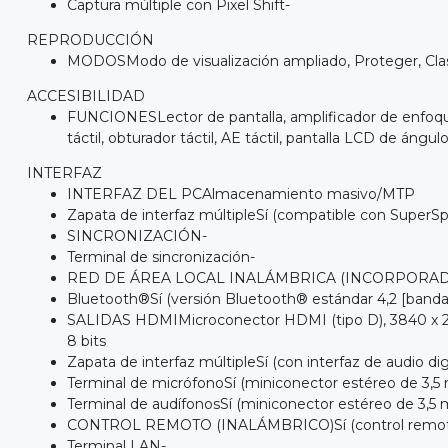
Captura múltiple con Pixel Shift-
REPRODUCCIÓN
MODOSModo de visualización ampliado, Proteger, Clasif
ACCESIBILIDAD
FUNCIONESLector de pantalla, amplificador de enfoque,
táctil, obturador táctil, AE táctil, pantalla LCD de áng
INTERFAZ
INTERFAZ DEL PCAlmacenamiento masivo/MTP
Zapata de interfaz múltipleSí (compatible con SuperS
SINCRONIZACIÓN-
Terminal de sincronización-
RED DE ÁREA LOCAL INALÁMBRICA (INCORPORADA)Sí (c
Bluetooth®Sí (versión Bluetooth® estándar 4,2 [banda
SALIDAS HDMIMicroconector HDMI (tipo D), 3840 x 2160
8 bits
Zapata de interfaz múltipleSí (con interfaz de audio digi
Terminal de micrófonoSí (miniconector estéreo de 3,
Terminal de audífonosSí (miniconector estéreo de 3,5
CONTROL REMOTO (INALÁMBRICO)Sí (control remot
Terminal LAN-