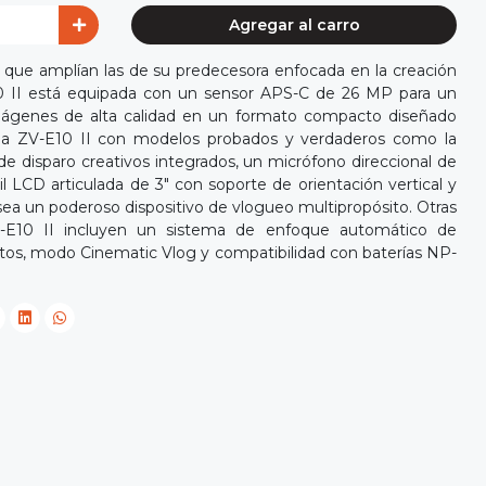
Agregar al carro
s que amplían las de su predecesora enfocada en la creación
0 II está equipada con un sensor APS-C de 26 MP para un
mágenes de alta calidad en un formato compacto diseñado
a la ZV-E10 II con modelos probados y verdaderos como la
e disparo creativos integrados, un micrófono direccional de
il LCD articulada de 3" con soporte de orientación vertical y
 sea un poderoso dispositivo de vlogueo multipropósito. Otras
V-E10 II incluyen un sistema de enfoque automático de
tos, modo Cinematic Vlog y compatibilidad con baterías NP-