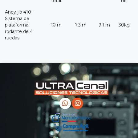
total
útil
Andy-jib 410 -
Sistema de
plataforma
10 m
7,3 m
9,1 m
30kg
rodante de 4
ruedas