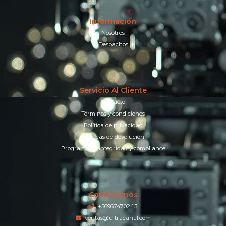
Información
Nosotros
Despachos
Servicio Al Cliente
Contacto
Términos y condiciones
Política de privacidad
Políticas de devolución
Programa de integridad y compliance
Contáctanos
+56967470243
ventas@ultracanal.com