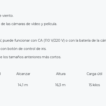
e viento.
de las cámaras de vídeo y película.
V, puede funcionar con CA (110 V/220 V) o con la batería de la cá
on botón de control de iris.
de los tamaños anteriores más cortos.
l
Alcanzar
Altura
Carga útil
14,1 m
16,3 m
15 kilos