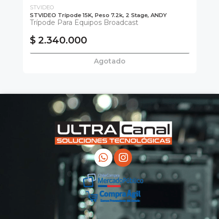
STVIDEO
E-
th
STVIDEO Trípode 15K, Peso 7.2k, 2 Stage, ANDY
E-
Trípode Para Equipos Broadcast
Con
Tr
$ 2.340.000
$
Agotado