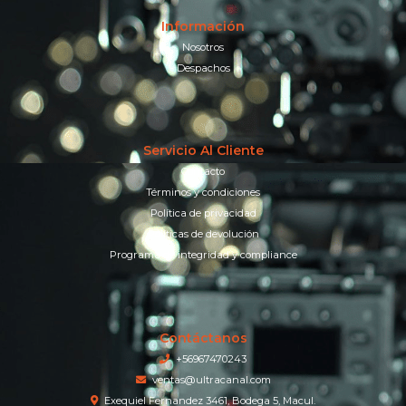
Información
Nosotros
Despachos
Servicio Al Cliente
Contacto
Términos y condiciones
Política de privacidad
Políticas de devolución
Programa de integridad y compliance
Contáctanos
+56967470243
ventas@ultracanal.com
Exequiel Fernandez 3461, Bodega 5, Macul.