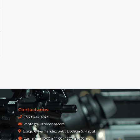
Contáctanos
+56967470243
ventas@ultracanal.com
Exequiel Fernandez 3461, Bodega 5, Macul.
Lun a Vier 10:00 a 14:00 - 15:00 a 16:30hrs.