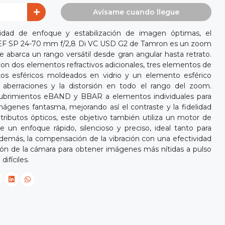
Avísame cuando llegue
cidad de enfoque y estabilización de imagen óptimas, el
 EF SP 24-70 mm f/2,8 Di VC USD G2 de Tamron es un zoom
e abarca un rango versátil desde gran angular hasta retrato.
 con dos elementos refractivos adicionales, tres elementos de
ntos esféricos moldeados en vidrio y un elemento esférico
s aberraciones y la distorsión en todo el rango del zoom.
cubrimientos eBAND y BBAR a elementos individuales para
 imágenes fantasma, mejorando así el contraste y la fidelidad
 atributos ópticos, este objetivo también utiliza un motor de
un enfoque rápido, silencioso y preciso, ideal tanto para
Además, la compensación de la vibración con una efectividad
ción de la cámara para obtener imágenes más nítidas a pulso
ifíciles.