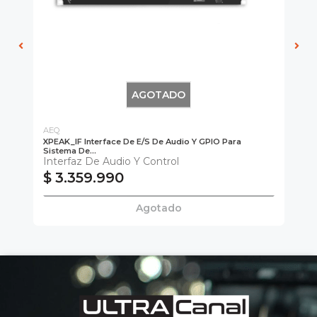
AGOTADO
AEQ
AE
XPEAK_IF Interface De E/S De Audio Y GPIO Para
AC
Sistema De...
NU
Interfaz De Audio Y Control
An
$ 3.359.990
$
Agotado