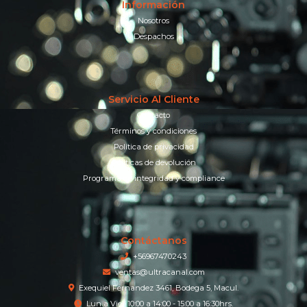
Información
Nosotros
Despachos
Servicio Al Cliente
Contacto
Términos y condiciones
Política de privacidad
Políticas de devolución
Programa de integridad y compliance
Contáctanos
+56967470243
ventas@ultracanal.com
Exequiel Fernandez 3461, Bodega 5, Macul.
Lun a Vier 10:00 a 14:00 - 15:00 a 16:30hrs.