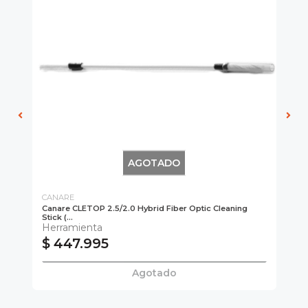
AGOTADO
CANARE
CA
Canare CLETOP 2.5/2.0 Hybrid Fiber Optic Cleaning
Ca
Stick (...
He
Herramienta
$ 447.995
$
Agotado