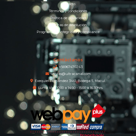
Contacto
Términos y condiciones
Política de privacidad
Políticas de devolución
Programa de integridad y compliance
Contáctanos
+56967470243
ventas@ultracanal.com
Exequiel Fernandez 3461, Bodega 5, Macul.
Lun a Vier 10:00 a 14:00 - 15:00 a 16:30hrs.