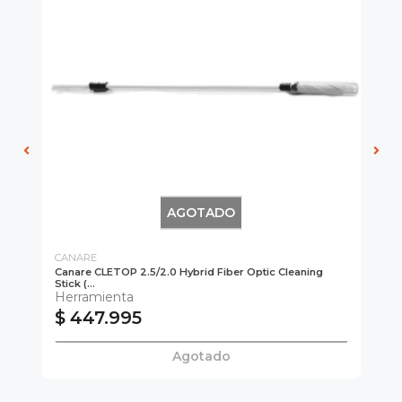
AGOTADO
CANARE
CA
Canare CLETOP 2.5/2.0 Hybrid Fiber Optic Cleaning
Ca
Stick (...
He
Herramienta
$ 447.995
$
Agotado