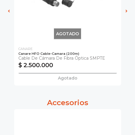
AGOTADO
CANARE
CA
Canare HFO Cable-Camara (200m)
Ca
Cable De Cámara De Fibra Óptica SMPTE
Ca
$ 2.500.000
$
Agotado
Accesorios