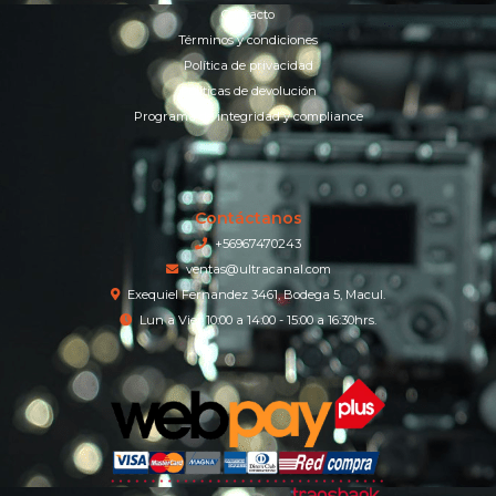
Contacto
Términos y condiciones
Política de privacidad
Políticas de devolución
Programa de integridad y compliance
Contáctanos
+56967470243
ventas@ultracanal.com
Exequiel Fernandez 3461, Bodega 5, Macul.
Lun a Vier 10:00 a 14:00 - 15:00 a 16:30hrs.