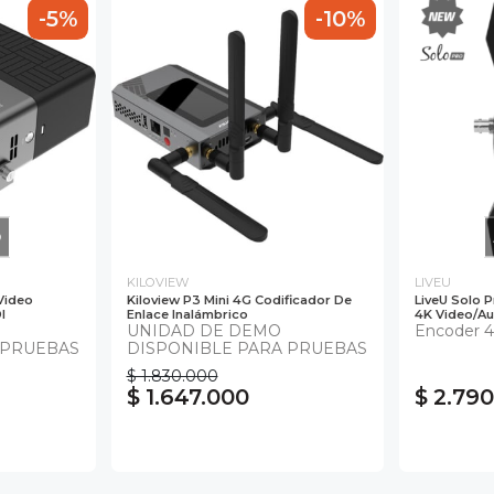
-5%
-10%
O
KILOVIEW
LIVEU
Video
Kiloview P3 Mini 4G Codificador De
LiveU Solo 
I
Enlace Inalámbrico
4K Video/Au
UNIDAD DE DEMO
Encoder 
 PRUEBAS
DISPONIBLE PARA PRUEBAS
$ 1.830.000
$ 1.647.000
$ 2.79