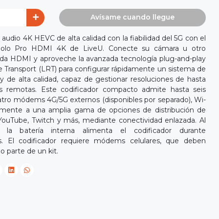
Avísame cuando llegue
audio 4K HEVC de alta calidad con la fiabilidad del 5G con el
o Solo Pro HDMI 4K de LiveU. Conecte su cámara u otro
trada HDMI y aproveche la avanzada tecnología plug-and-play
le Transport (LRT) para configurar rápidamente un sistema de
y de alta calidad, capaz de gestionar resoluciones de hasta
es remotas. Este codificador compacto admite hasta seis
atro módems 4G/5G externos (disponibles por separado), Wi-
cilmente a una amplia gama de opciones de distribución de
ouTube, Twitch y más, mediante conectividad enlazada. Al
la batería interna alimenta el codificador durante
. El codificador requiere módems celulares, que deben
o parte de un kit.