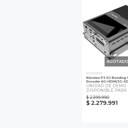
AGOTAD
KILOVIEW
Kiloview P3 5G Bonding 
Encoder 6G-HDMI/3G-SD
UNIDAD DE DEMO
DISPONIBLE PARA
$ 2.399.990
$ 2.279.991