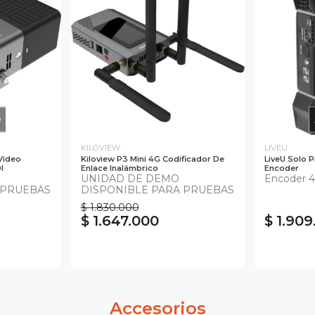
O
KILOVIEW
LIVEU
Video
Kiloview P3 Mini 4G Codificador De
LiveU Solo 
I
Enlace Inalámbrico
Encoder
UNIDAD DE DEMO
Encoder 
 PRUEBAS
DISPONIBLE PARA PRUEBAS
$ 1.830.000
$ 1.647.000
$ 1.909
Accesorios