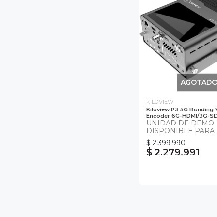
AGOTAD
KILOVIEW
Kiloview P3 5G Bonding 
Encoder 6G-HDMI/3G-SD
UNIDAD DE DEMO
DISPONIBLE PARA
$ 2.399.990
$ 2.279.991