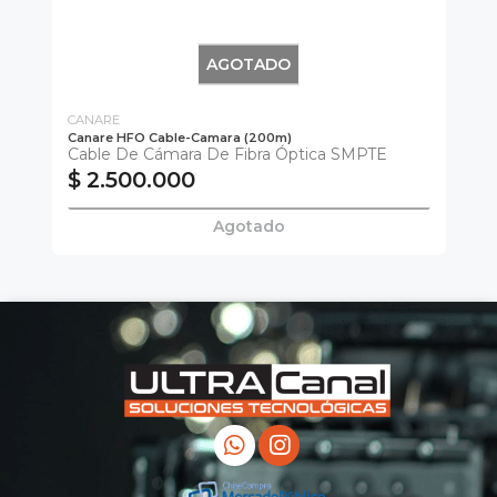
AGOTADO
CANARE
CA
Canare HFO Cable-Camara (200m)
Ca
Cable De Cámara De Fibra Óptica SMPTE
Ca
$ 2.500.000
$
Agotado