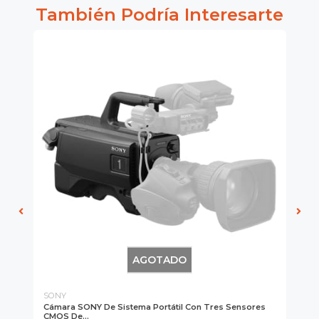
También Podría Interesarte
AGOTADO
SONY
SO
Cámara SONY De Sistema Portátil Con Tres Sensores
So
a
CMOS De...
Vi