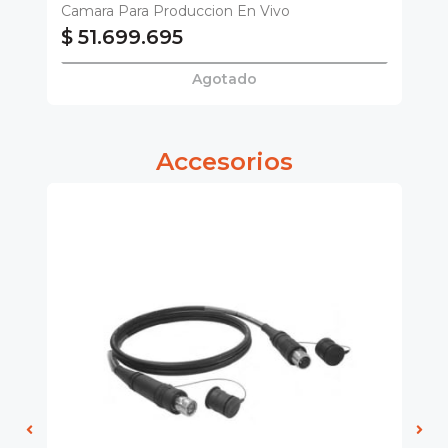
Camara Para Produccion En Vivo
$ 51.699.695
$
Agotado
Accesorios