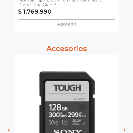
Prime Ultra Gran A...
$ 1.769.990
$
Agotado
Accesorios