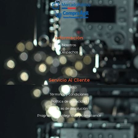
Información
Nosotros
Despachos
Servicio Al Cliente
Contacto
Términos y condiciones
Política de privacidad
Políticas de devolución
Programa de integridad y compliance