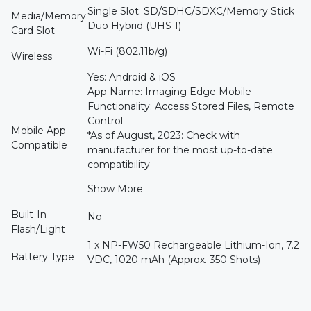
Single Slot: SD/SDHC/SDXC/Memory Stick
Media/Memory
Duo Hybrid (UHS-I)
Card Slot
Wi-Fi (802.11b/g)
Wireless
Yes: Android & iOS
App Name: Imaging Edge Mobile
Functionality: Access Stored Files, Remote
Control
Mobile App
*As of August, 2023: Check with
Compatible
manufacturer for the most up-to-date
compatibility
Show More
Built-In
No
Flash/Light
1 x NP-FW50 Rechargeable Lithium-Ion, 7.2
Battery Type
VDC, 1020 mAh (Approx. 350 Shots)