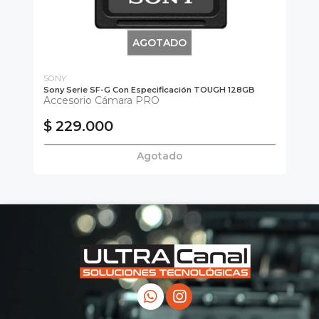
AGOTADO
SONY
SO
Sony Serie SF-G Con Especificación TOUGH 128GB
Lec
Accesorio Cámara PRO
Le
$ 229.000
$
Agotado