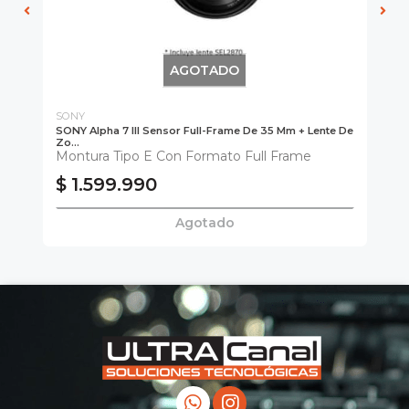
AGOTADO
SONY
SO
SONY Alpha 7 III Sensor Full-Frame De 35 Mm + Lente De
Son
Zo...
Mo
Montura Tipo E Con Formato Full Frame
$ 
$ 1.599.990
$
Agotado