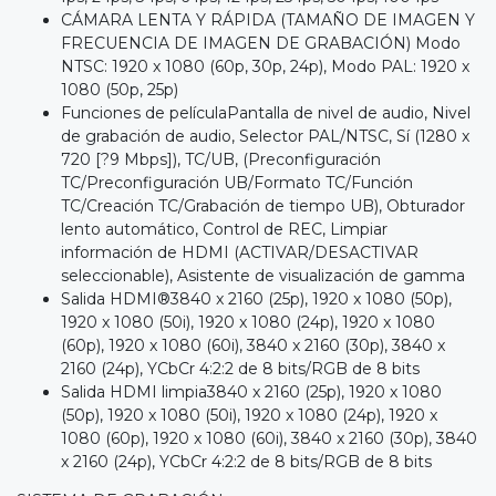
CÁMARA LENTA Y RÁPIDA (TAMAÑO DE IMAGEN Y
FRECUENCIA DE IMAGEN DE GRABACIÓN) Modo
NTSC: 1920 x 1080 (60p, 30p, 24p), Modo PAL: 1920 x
1080 (50p, 25p)
Funciones de películaPantalla de nivel de audio, Nivel
de grabación de audio, Selector PAL/NTSC, Sí (1280 x
720 [?9 Mbps]), TC/UB, (Preconfiguración
TC/Preconfiguración UB/Formato TC/Función
TC/Creación TC/Grabación de tiempo UB), Obturador
lento automático, Control de REC, Limpiar
información de HDMI (ACTIVAR/DESACTIVAR
seleccionable), Asistente de visualización de gamma
Salida HDMI®3840 x 2160 (25p), 1920 x 1080 (50p),
1920 x 1080 (50i), 1920 x 1080 (24p), 1920 x 1080
(60p), 1920 x 1080 (60i), 3840 x 2160 (30p), 3840 x
2160 (24p), YCbCr 4:2:2 de 8 bits/RGB de 8 bits
Salida HDMI limpia3840 x 2160 (25p), 1920 x 1080
(50p), 1920 x 1080 (50i), 1920 x 1080 (24p), 1920 x
1080 (60p), 1920 x 1080 (60i), 3840 x 2160 (30p), 3840
x 2160 (24p), YCbCr 4:2:2 de 8 bits/RGB de 8 bits