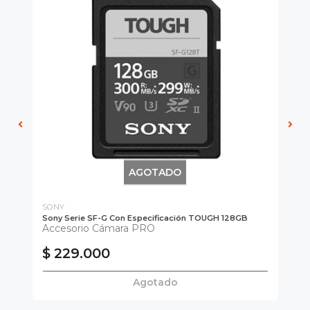
AGOTADO
SONY
SO
Sony Serie SF-G Con Especificación TOUGH 128GB
Lec
Accesorio Cámara PRO
Le
$ 229.000
$
Agotado