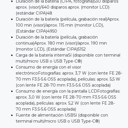
Duración de la batería (CIPA, fotografía)530 disparos
aprox. (visor)/640 disparos aprox. (monitor LCD)
(estándar CIPA)48
Duración de la batería (película, grabación real)Aprox.
100 min (visor)/aprox. 115 min (monitor LCD),
(Estándar CIPA)4950
Duración de la batería (película, grabación
continua)Aprox. 180 min (visor)/aprox. 190 min
(monitor LCD), (Estándar CIPA)5152
Carga de la batería internaSí (disponible con terminal
multi/micro USB o USB Type-C®)
Consumo de energía con el visor
electrónicoFotografías: aprox. 3,7 W (con lente FE 28-
70 mm F3.5-5.6 OSS acoplada), películas: aprox. 5,5 W
(con lente FE 28-70 mm F3.5-5.6 OSS acoplada)
Consumo de energía con la pantalla LCDFotografías:
aprox. 3,0 W (con lente FE 28-70 mm F3.5-5.6 OSS
acoplada), películas: aprox. 5,2 W (con lente FE 28-
70 mm F3.5-5.6 OSS acoplada)
Fuente de alimentación USBSí (disponible con
terminal multi/micro USB o USB Type-C®)