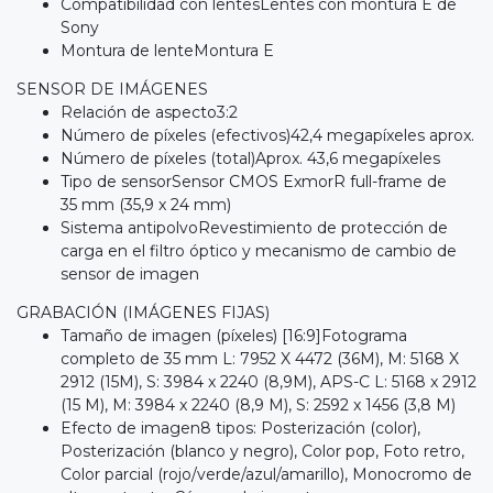
Compatibilidad con lentesLentes con montura E de
Sony
Montura de lenteMontura E
SENSOR DE IMÁGENES
Relación de aspecto3:2
Número de píxeles (efectivos)42,4 megapíxeles aprox.
Número de píxeles (total)Aprox. 43,6 megapíxeles
Tipo de sensorSensor CMOS ExmorR full-frame de
35 mm (35,9 x 24 mm)
Sistema antipolvoRevestimiento de protección de
carga en el filtro óptico y mecanismo de cambio de
sensor de imagen
GRABACIÓN (IMÁGENES FIJAS)
Tamaño de imagen (píxeles) [16:9]Fotograma
completo de 35 mm L: 7952 X 4472 (36M), M: 5168 X
2912 (15M), S: 3984 x 2240 (8,9M), APS-C L: 5168 x 2912
(15 M), M: 3984 x 2240 (8,9 M), S: 2592 x 1456 (3,8 M)
Efecto de imagen8 tipos: Posterización (color),
Posterización (blanco y negro), Color pop, Foto retro,
Color parcial (rojo/verde/azul/amarillo), Monocromo de