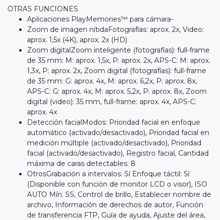
OTRAS FUNCIONES
Aplicaciones PlayMemories™ para cámara-
Zoom de imagen nítidaFotografías: aprox. 2x, Video:
aprox. 1,5x (4K), aprox. 2x (HD)
Zoom digitalZoom inteligente (fotografías): full-frame
de 35 mm: M: aprox. 1,5x, P: aprox. 2x, APS-C: M: aprox.
1,3x, P: aprox. 2x, Zoom digital (fotografías): full-frame
de 35 mm: G: aprox. 4x, M: aprox. 6,2x, P: aprox. 8x,
APS-C: G: aprox. 4x, M: aprox. 5,2x, P: aprox. 8x, Zoom
digital (video): 35 mm, full-frame: aprox. 4x, APS-C:
aprox. 4x
Detección facialModos: Prioridad facial en enfoque
automático (activado/desactivado), Prioridad facial en
medición múltiple (activado/desactivado), Prioridad
facial (activado/desactivado), Registro facial, Cantidad
máxima de caras detectables: 8
OtrosGrabación a intervalos: Sí Enfoque táctil: Sí
(Disponible con función de monitor LCD o visor), ISO
AUTO Mín. SS, Control de brillo, Establecer nombre de
archivo, Información de derechos de autor, Función
de transferencia FTP, Guía de ayuda, Ajuste del área,