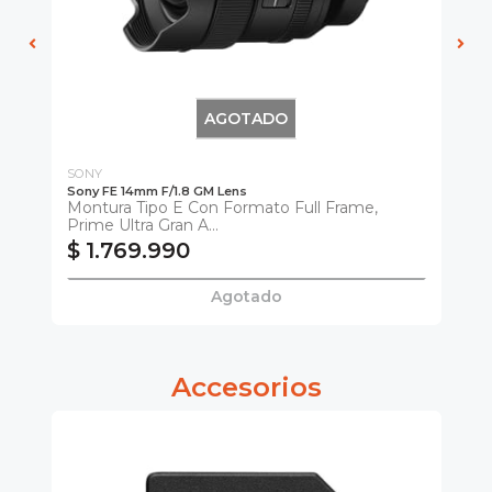
AGOTADO
SONY
SO
Sony FE 14mm F/1.8 GM Lens
So
Montura Tipo E Con Formato Full Frame,
Mo
Prime Ultra Gran A...
$ 1.769.990
$
Agotado
Accesorios