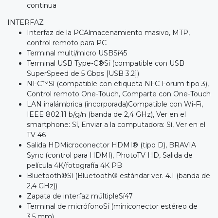
continua
INTERFAZ
Interfaz de la PCAlmacenamiento masivo, MTP,
control remoto para PC
Terminal multi/micro USBSí45
Terminal USB Type-C®Sí (compatible con USB
SuperSpeed de 5 Gbps [USB 3.2])
NFC™Sí (compatible con etiqueta NFC Forum tipo 3),
Control remoto One-Touch, Comparte con One-Touch
LAN inalámbrica (incorporada)Compatible con Wi-Fi,
IEEE 802.11 b/g/n (banda de 2,4 GHz), Ver en el
smartphone: Sí, Enviar a la computadora: Sí, Ver en el
TV 46
Salida HDMicroconector HDMI® (tipo D), BRAVIA
Sync (control para HDMI), PhotoTV HD, Salida de
película 4K/fotografía 4K PB
Bluetooth®Sí (Bluetooth® estándar ver. 4.1 (banda de
2,4 GHz))
Zapata de interfaz múltipleSí47
Terminal de micrófonoSí (miniconector estéreo de
3,5 mm)