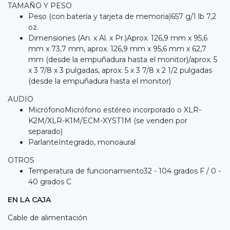
TAMAÑO Y PESO
Peso (con batería y tarjeta de memoria)657 g/1 lb 7,2
oz.
Dimensiones (An. x Al. x Pr.)Aprox. 126,9 mm x 95,6
mm x 73,7 mm, aprox. 126,9 mm x 95,6 mm x 62,7
mm (desde la empuñadura hasta el monitor)/aprox. 5
x 3 7/8 x 3 pulgadas, aprox. 5 x 3 7/8 x 2 1/2 pulgadas
(desde la empuñadura hasta el monitor)
AUDIO
MicrófonoMicrófono estéreo incorporado o XLR-
K2M/XLR-K1M/ECM-XYST1M (se venden por
separado)
ParlanteIntegrado, monoaural
OTROS
Temperatura de funcionamiento32 - 104 grados F / 0 -
40 grados C
EN LA CAJA
Cable de alimentación