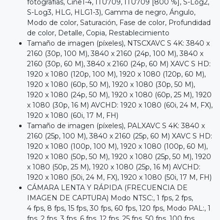
fotografías, Cine1-4, ITU709, ITU709 [800 %], S-Log2,
S-Log3, HLG, HLG1-3), Gamma de negro, Ángulo,
Modo de color, Saturación, Fase de color, Profundidad
de color, Detalle, Copia, Restablecimiento
Tamaño de imagen (píxeles), NTSCXAVC S 4K: 3840 x
2160 (30p, 100 M), 3840 x 2160 (24p, 100 M), 3840 x
2160 (30p, 60 M), 3840 x 2160 (24p, 60 M) XAVC S HD:
1920 x 1080 (120p, 100 M), 1920 x 1080 (120p, 60 M),
1920 x 1080 (60p, 50 M), 1920 x 1080 (30p, 50 M),
1920 x 1080 (24p, 50 M), 1920 x 1080 (60p, 25 M), 1920
x 1080 (30p, 16 M) AVCHD: 1920 x 1080 (60i, 24 M, FX),
1920 x 1080 (60i, 17 M, FH)
Tamaño de imagen (píxeles), PALXAVC S 4K: 3840 x
2160 (25p, 100 M), 3840 x 2160 (25p, 60 M) XAVC S HD:
1920 x 1080 (100p, 100 M), 1920 x 1080 (100p, 60 M),
1920 x 1080 (50p, 50 M), 1920 x 1080 (25p, 50 M), 1920
x 1080 (50p, 25 M), 1920 x 1080 (25p, 16 M) AVCHD:
1920 x 1080 (50i, 24 M, FX), 1920 x 1080 (50i, 17 M, FH)
CÁMARA LENTA Y RÁPIDA (FRECUENCIA DE
IMAGEN DE CAPTURA) Modo NTSC:, 1 fps, 2 fps,
4 fps, 8 fps, 15 fps, 30 fps, 60 fps, 120 fps, Modo PAL:, 1
fps, 2 fps, 3 fps, 6 fps, 12 fps, 25 fps, 50 fps, 100 fps