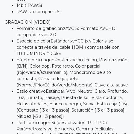
14bit RAWSí
RAW sin comprimirSí
GRABACIÓN (VIDEO)
Formato de grabaciónXAVC S: Formato AVCHD
compatible ver. 2.0
Espacio de colorEstándar xvYCC (x.v.Color si se
conecta a través del cable HDMI) compatible con
TRILUMINOS™ Color
Efecto de imagenPosterización (color), Posterización
(B/N), Color pop, Foto retro, Color parcial
(rojo/verde/azul/amarillo), Monocromo de alto
contraste, Cámara de juguete
(Normal/Frío/Cálido/Verde/Magenta), Clave alta suave
Estilo creativoEstándar, Vivo, Neutro, Claro, Profundo,
Luz, Retrato, Paisaje, Puesta de sol, Vista nocturna,
Hojas otoñales, Blanco y negro, Sepia, Estilo caja (1-6).,
(Contraste [-3 a +3 pasos], Saturación [-3 a +3 pasos],
Nitidez [-3 a +3 pasos])
Perfil de imagenSí (desactivado/PP1-PP10)
Parámetros: Nivel de negro, Gamma (películas,