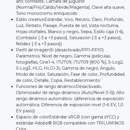
alto contraste, Cámara de juguete
(Normal/Frío/Cálido/Verde/Magenta), Clave alta suave,
Tono monocromo enriquecido
Estilo creativoEstándar, Vivo, Neutro, Claro, Profundo,
Luz, Retrato, Paisaje, Puesta de sol, Vista nocturna,
Hojas otoñales, Blanco y negro, Sepia, Estilo caja (1-6),
(Contraste [-3 a +3 pasos], Saturación [-3 a +3 pasos],
Nitidez [-3 a +3 pasos])
Perfil de imagenSí (desactivado/PP1-PP10)
Parámetros: Nivel de negro, Gamma (películas,
fotografías, Cine1-4, ITU709, ITU709 [800 %], S-Log2,
S-Log3, HLG, HLG1-3), Gamma de negro, Ángulo,
Modo de color, Saturación, Fase de color, Profundidad
de color, Detalle, Copia, Restablecimiento
Funciones de rango dinámicoDesactivado,
Optimizador de rango dinámico (Auto/Nivel (1-5)); Alto
rango dinámico automático: (diferencia de exposición
automática; Diferencia de exposición nivel (1-6 EV, 1,0
EV paso))
Espacio de colorEstándar sRGB (con gama sYCC) y
estándar Adobe® RGB compatible con TRILUMINOS
Color