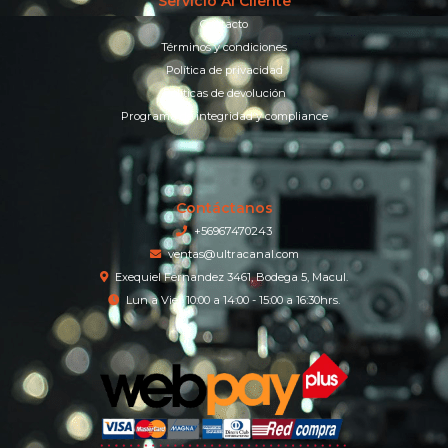
Servicio Al Cliente
Contacto
Términos y condiciones
Política de privacidad
Políticas de devolución
Programa de integridad y compliance
Contáctanos
+56967470243
ventas@ultracanal.com
Exequiel Fernandez 3461, Bodega 5, Macul.
Lun a Vier 10:00 a 14:00 - 15:00 a 16:30hrs.