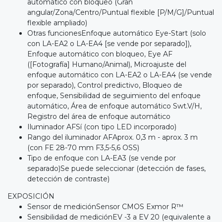
automático con bloqueo (Gran
angular/Zona/Centro/Puntual flexible [P/M/G]/Puntual
flexible ampliado)
Otras funcionesEnfoque automático Eye-Start (solo
con LA-EA2 o LA-EA4 [se vende por separado]),
Enfoque automático con bloqueo, Eye AF
([Fotografía] Humano/Animal), Microajuste del
enfoque automático con LA-EA2 o LA-EA4 (se vende
por separado), Control predictivo, Bloqueo de
enfoque, Sensibilidad de seguimiento del enfoque
automático, Área de enfoque automático Swt.V/H,
Registro del área de enfoque automático
Iluminador AFSí (con tipo LED incorporado)
Rango del iluminador AFAprox. 0,3 m - aprox. 3 m
(con FE 28-70 mm F3,5-5,6 OSS)
Tipo de enfoque con LA-EA3 (se vende por
separado)Se puede seleccionar (detección de fases,
detección de contraste)
EXPOSICIÓN
Sensor de mediciónSensor CMOS Exmor R™
Sensibilidad de mediciónEV -3 a EV 20 (equivalente a