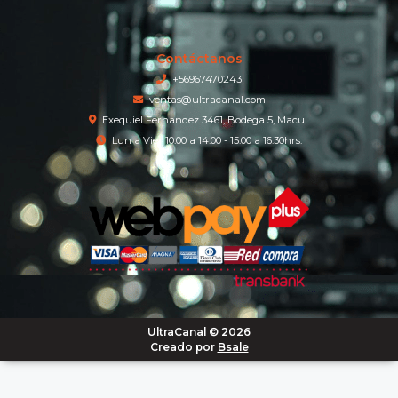
Contáctanos
+56967470243
ventas@ultracanal.com
Exequiel Fernandez 3461, Bodega 5, Macul.
Lun a Vier 10:00 a 14:00 - 15:00 a 16:30hrs.
UltraCanal © 2026
Creado por
Bsale