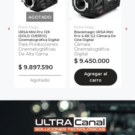
AGOTADO
Black Magic
Black Magic
Bl
URSA Mini Pro 12K
Blackmagic URSA Mini
Bl
(SOLO CUERPO)
Pro 4.6K G2 Cámara De
UR
Cinematográfica Digital
Cine Digital
Ca
Para Producciones
Cámara
C
ICAS
Cinematográficas
Cinematográfica
D
De Alta Gama
Digital
(S
$ 9.450.000
0
$ 9.897.590
$
Agregar al
Agotado
carro