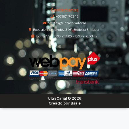
Contáctanos
+56967470243
ventas@ultracanal.com
Exequiel Fernandez 3461, Bodega 5, Macul.
Lun a Vier 10:00 a 14:00 - 15:00 a 16:30hrs.
UltraCanal © 2026
Creado por
Bsale