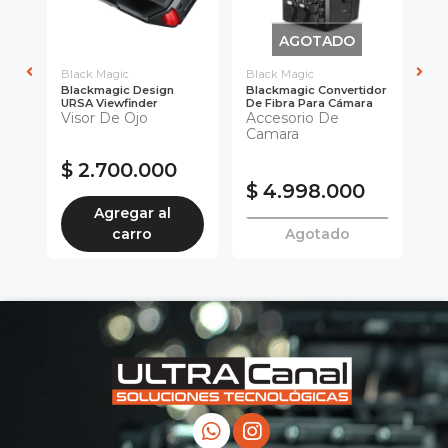
AGOTADO
Black Magic
Black Magic
Bl
Blackmagic Design
Blackmagic Convertidor
BL
URSA Viewfinder
De Fibra Para Cámara
Co
Visor De Ojo
Accesorio De
St
Ac
Camara
C
$ 2.700.000
$ 4.998.000
$
Agregar al
carro
Agotado