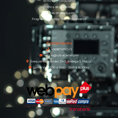
Términos y condiciones
Política de privacidad
Políticas de devolución
Programa de integridad y compliance
Contáctanos
+56967470243
ventas@ultracanal.com
Exequiel Fernandez 3461, Bodega 5, Macul.
Lun a Vier 10:00 a 14:00 - 15:00 a 16:30hrs.