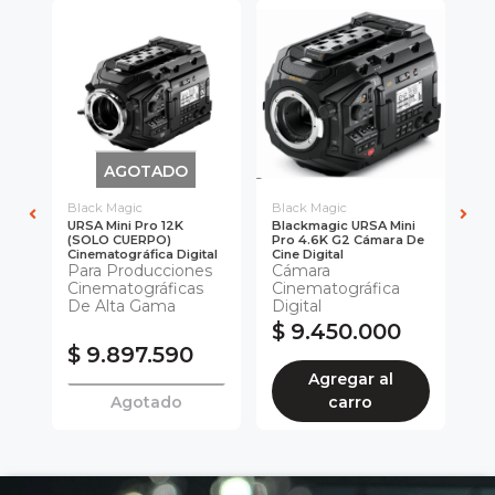
AGOTADO
Black Magic
Black Magic
Bl
URSA Mini Pro 12K
Blackmagic URSA Mini
Bl
(SOLO CUERPO)
Pro 4.6K G2 Cámara De
UR
Cinematográfica Digital
Cine Digital
OL
Para Producciones
Cámara
Ci
ICAS
Cinematográficas
Cinematográfica
Di
De Alta Gama
Digital
$ 9.450.000
0
$ 9.897.590
$
Agregar al
Agotado
carro