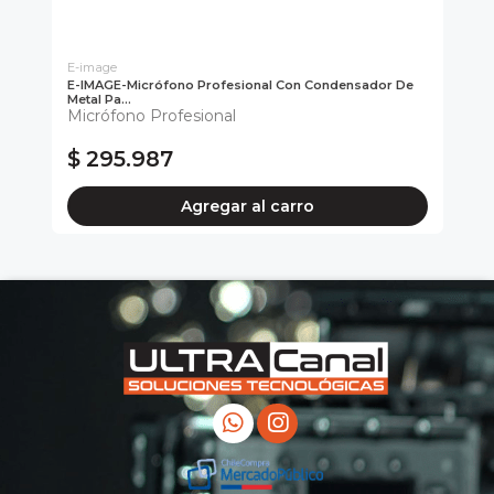
E-image
E-
E-IMAGE-Micrófono Profesional Con Condensador De
E-
Metal Pa...
De 
Micrófono Profesional
Mi
$ 295.987
$
Agregar al carro