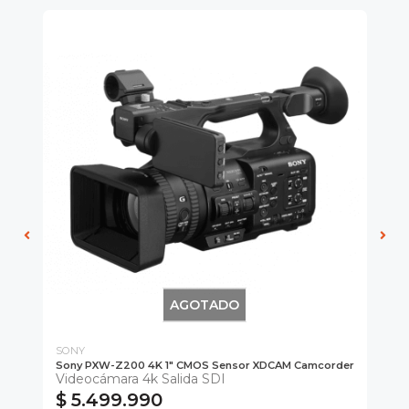
AGOTADO
SONY
SO
Sony PXW-Z200 4K 1" CMOS Sensor XDCAM Camcorder
So
Videocámara 4k Salida SDI
Vi
$ 5.499.990
$