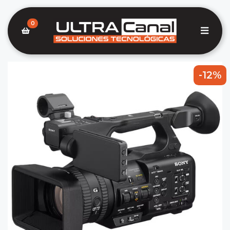
0
-12%