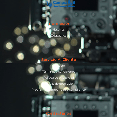
Información
Nosotros
Despachos
Servicio Al Cliente
Contacto
Términos y condiciones
Política de privacidad
Políticas de devolución
Programa de integridad y compliance
Contáctanos