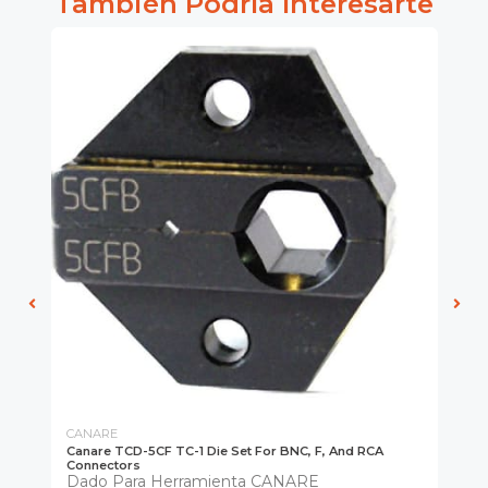
También Podría Interesarte
CANARE
CA
Canare TCD-5CF TC-1 Die Set For BNC, F, And RCA
Ca
Connectors
He
Dado Para Herramienta CANARE