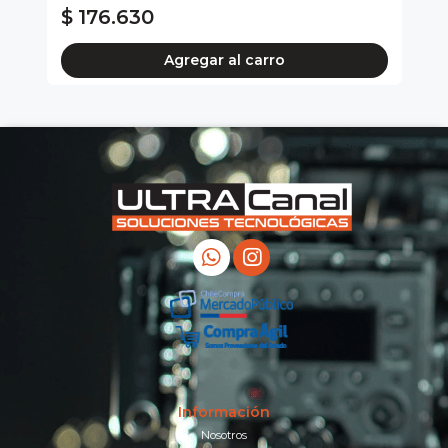
$ 176.630
$
Agregar al carro
Información
Nosotros