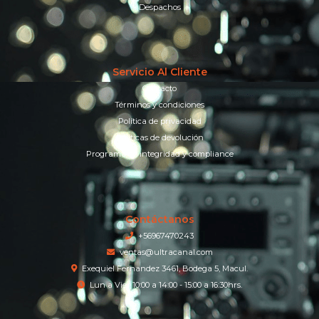
Despachos
Servicio Al Cliente
Contacto
Términos y condiciones
Política de privacidad
Políticas de devolución
Programa de integridad y compliance
Contáctanos
+56967470243
ventas@ultracanal.com
Exequiel Fernandez 3461, Bodega 5, Macul.
Lun a Vier 10:00 a 14:00 - 15:00 a 16:30hrs.