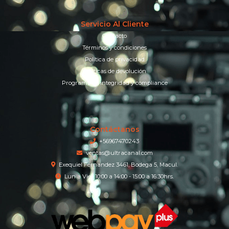
Servicio Al Cliente
Contacto
Términos y condiciones
Política de privacidad
Políticas de devolución
Programa de integridad y compliance
Contáctanos
+56967470243
ventas@ultracanal.com
Exequiel Fernandez 3461, Bodega 5, Macul.
Lun a Vier 10:00 a 14:00 - 15:00 a 16:30hrs.