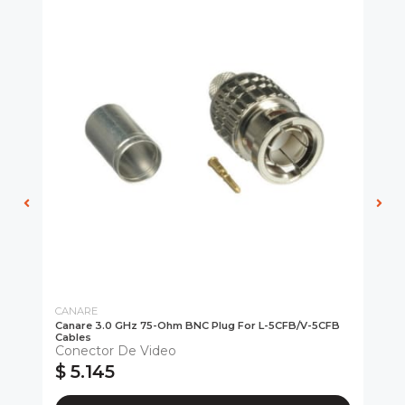
CANARE
CA
Canare 3.0 GHz 75-Ohm BNC Plug For L-5CFB/V-5CFB
Ca
Cables
Co
Conector De Video
Da
$ 5.145
$