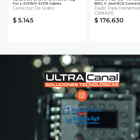
For L-5CFB/V-5CFB Cables
BNC, F, And RCA Connec
Conector De Video
Dado Para Herramie
CANARE
$ 5.145
$ 176.630