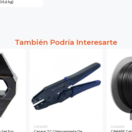
También Podría Interesarte
CANARE
CANARE
 Set For
Canare TC-1 Herramienta De
CANARE Cabl