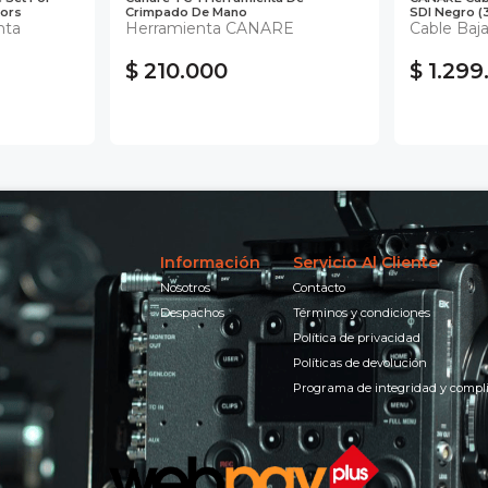
tors
Crimpado De Mano
SDI Negro 
nta
Herramienta CANARE
Cable Baj
$ 210.000
$ 1.299
Información
Servicio Al Cliente
Nosotros
Contacto
Despachos
Términos y condiciones
Política de privacidad
Políticas de devolución
Programa de integridad y compl