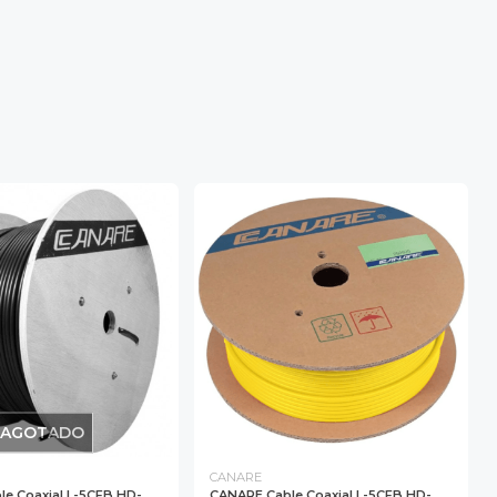
AGOTADO
CANARE
e Coaxial L-5CFB HD-
CANARE Cable Coaxial L-5CFB HD-