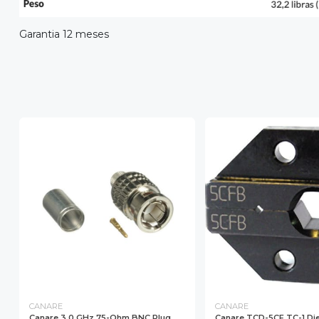
Garantia 12 meses
CANARE
CANARE
Canare 3.0 GHz 75-Ohm BNC Plug
Canare TCD-5CF TC-1 Die