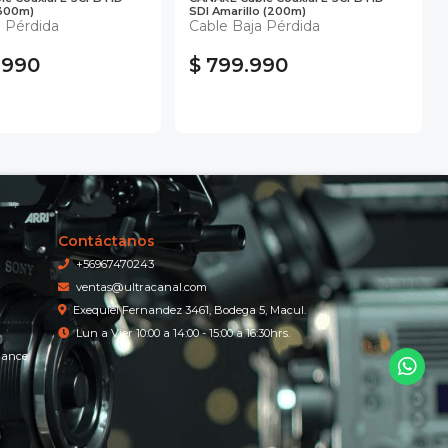
(300m)
SDI Amarillo (200m)
a Pérdida
Cable Baja Pérdida
.990
$ 799.990
Contáctanos
+56967470243
ventas@ultracanal.com
Exequiel Fernandez 3461, Bodega 5, Macul.
Lun a Vier 10:00 a 14:00 - 15:00 a 16:30hrs.
iance