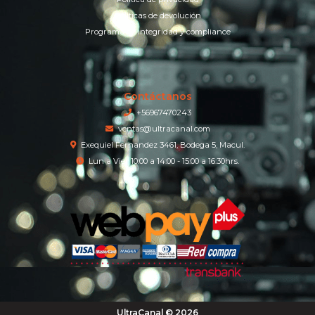
Políticas de devolución
Programa de integridad y compliance
Contáctanos
+56967470243
ventas@ultracanal.com
Exequiel Fernandez 3461, Bodega 5, Macul.
Lun a Vier 10:00 a 14:00 - 15:00 a 16:30hrs.
UltraCanal © 2026