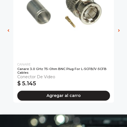
CANARE
CA
Canare 3.0 GHz 75-Ohm BNC Plug For L-5CFB/V-5CFB
Ca
Cables
Co
Conector De Video
Da
$ 5.145
$
Agregar al carro